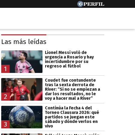
Las más leídas
Lionel Messi voló de
urgencia a Rosario y hay
incertidumbre por su
regreso al fútbol
1
Coudet fue contundente
tras la sexta derrota de
River: “Si no se empiezan a
dar los resultados, no le
2
voy a hacer mal a River”
Continúa la Fecha 4 del
Torneo Clausura 2026: qué
partidos se juegan este
sábado y dónde verlos en
3
vivo