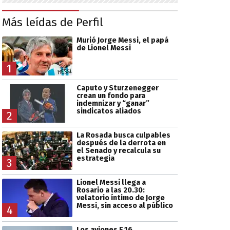
Más leídas de Perfil
Murió Jorge Messi, el papá
de Lionel Messi
1
Caputo y Sturzenegger
crean un fondo para
indemnizar y “ganar”
sindicatos aliados
2
La Rosada busca culpables
después de la derrota en
el Senado y recalcula su
estrategia
3
Lionel Messi llega a
Rosario a las 20.30:
velatorio íntimo de Jorge
Messi, sin acceso al público
4
Los aviones F 16