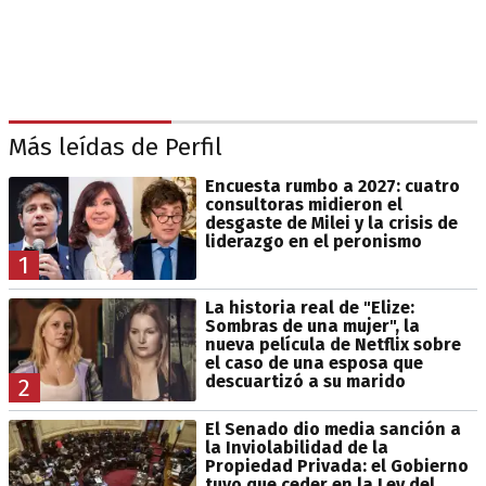
Más leídas de Perfil
Encuesta rumbo a 2027: cuatro
consultoras midieron el
desgaste de Milei y la crisis de
liderazgo en el peronismo
1
La historia real de "Elize:
Sombras de una mujer", la
nueva película de Netflix sobre
el caso de una esposa que
descuartizó a su marido
2
El Senado dio media sanción a
la Inviolabilidad de la
Propiedad Privada: el Gobierno
tuvo que ceder en la Ley del