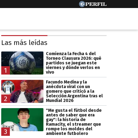
Las más leídas
Comienza la Fecha 4 del
Torneo Clausura 2026: qué
partidos se juegan este
viernes y dónde verlos en
1
vivo
Facundo Medina y la
anécdota viral con un
gomero que criticó a la
Selección Argentina tras el
2
Mundial 2026
"Me gusta el fútbol desde
antes de saber que era
gay": la historia de
Ramacity, el streamer que
rompe los moldes del
3
ambiente futbolero