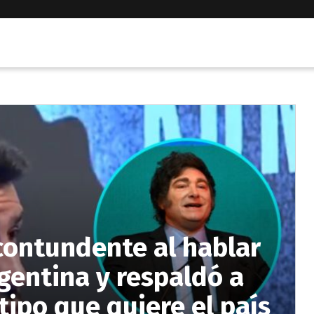
contundente al hablar
rgentina y respaldó a
 tipo que quiere el país