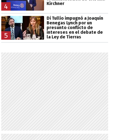
Kirchner
4
Di Tullio impugnó a Joaquín
Benegas Lynch por un
presunto conflicto de
intereses en el debate de
5
la Ley de Tierras