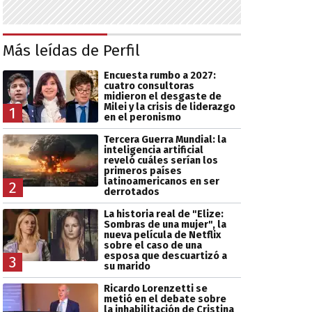
Más leídas de Perfil
Encuesta rumbo a 2027:
cuatro consultoras
midieron el desgaste de
Milei y la crisis de liderazgo
1
en el peronismo
Tercera Guerra Mundial: la
inteligencia artificial
reveló cuáles serían los
primeros países
latinoamericanos en ser
2
derrotados
La historia real de "Elize:
Sombras de una mujer", la
nueva película de Netflix
sobre el caso de una
esposa que descuartizó a
3
su marido
Ricardo Lorenzetti se
metió en el debate sobre
la inhabilitación de Cristina