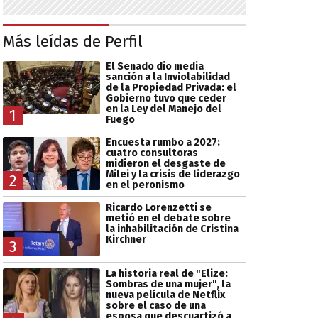
Más leídas de Perfil
El Senado dio media
sanción a la Inviolabilidad
de la Propiedad Privada: el
Gobierno tuvo que ceder
en la Ley del Manejo del
1
Fuego
Encuesta rumbo a 2027:
cuatro consultoras
midieron el desgaste de
Milei y la crisis de liderazgo
2
en el peronismo
Ricardo Lorenzetti se
metió en el debate sobre
la inhabilitación de Cristina
Kirchner
3
La historia real de "Elize:
Sombras de una mujer", la
nueva película de Netflix
sobre el caso de una
esposa que descuartizó a