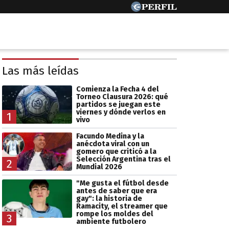
Las más leídas
Comienza la Fecha 4 del
Torneo Clausura 2026: qué
partidos se juegan este
viernes y dónde verlos en
1
vivo
Facundo Medina y la
anécdota viral con un
gomero que criticó a la
Selección Argentina tras el
2
Mundial 2026
"Me gusta el fútbol desde
antes de saber que era
gay": la historia de
Ramacity, el streamer que
rompe los moldes del
3
ambiente futbolero