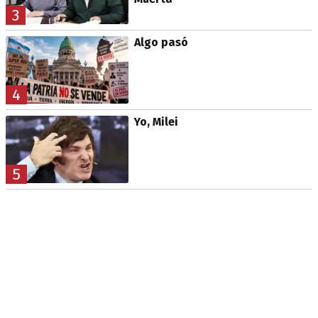
3
Algo pasó
4
Yo, Milei
5