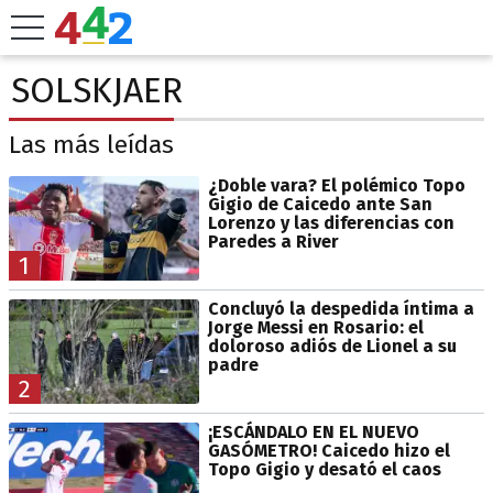
SOLSKJAER
Las más leídas
¿Doble vara? El polémico Topo
Gigio de Caicedo ante San
Lorenzo y las diferencias con
Paredes a River
1
Concluyó la despedida íntima a
Jorge Messi en Rosario: el
doloroso adiós de Lionel a su
padre
2
¡ESCÁNDALO EN EL NUEVO
GASÓMETRO! Caicedo hizo el
Topo Gigio y desató el caos