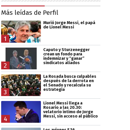
Más leídas de Perfil
Murió Jorge Messi, el papá
de Lionel Messi
1
Caputo y Sturzenegger
crean un fondo para
indemnizar y “ganar”
sindicatos aliados
2
La Rosada busca culpables
después de la derrota en
el Senado y recalcula su
estrategia
3
Lionel Messi llega a
Rosario a las 20.30:
velatorio íntimo de Jorge
Messi, sin acceso al público
4
Los aviones F 16