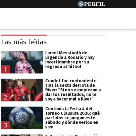
Las más leídas
Lionel Messi voló de
urgencia a Rosario y hay
incertidumbre por su
regreso al fútbol
1
Coudet fue contundente
tras la sexta derrota de
River: “Si no se empiezan a
dar los resultados, no le
2
voy a hacer mal a River”
Continúa la Fecha 4 del
Torneo Clausura 2026: qué
partidos se juegan este
sábado y dónde verlos en
3
vivo