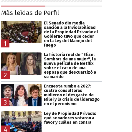
Más leídas de Perfil
El Senado dio media
sanción a la Inviolabilidad
de la Propiedad Privada: el
Gobierno tuvo que ceder
en la Ley del Manejo del
1
Fuego
La historia real de "Elize:
Sombras de una mujer", la
nueva película de Netflix
sobre el caso de una
esposa que descuartizó a
2
su marido
Encuesta rumbo a 2027:
cuatro consultoras
midieron el desgaste de
Milei y la crisis de liderazgo
3
en el peronismo
Ley de Propiedad Privada:
qué senadores votaron a
favor y cuáles en contra
4