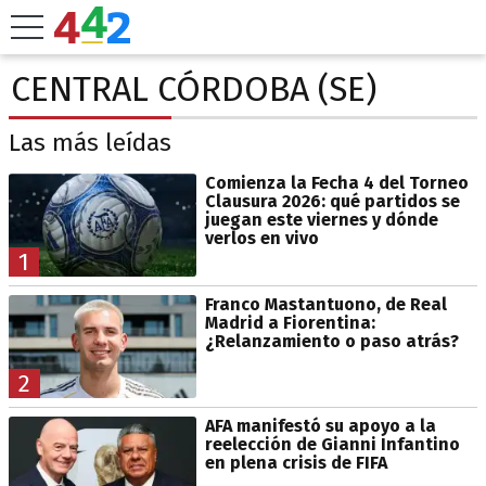
CENTRAL CÓRDOBA (SE)
Las más leídas
Comienza la Fecha 4 del Torneo
Clausura 2026: qué partidos se
juegan este viernes y dónde
verlos en vivo
1
Franco Mastantuono, de Real
Madrid a Fiorentina:
¿Relanzamiento o paso atrás?
2
AFA manifestó su apoyo a la
reelección de Gianni Infantino
en plena crisis de FIFA