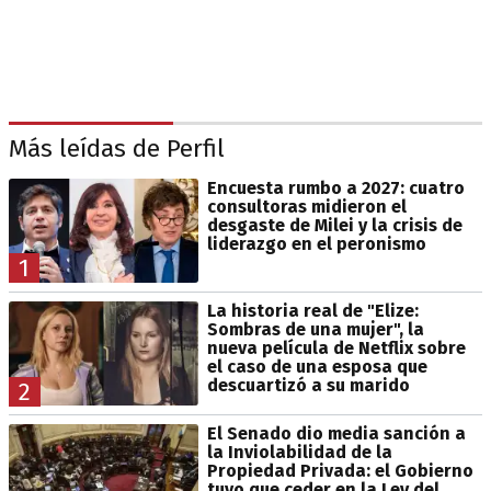
Más leídas de Perfil
Encuesta rumbo a 2027: cuatro
consultoras midieron el
desgaste de Milei y la crisis de
liderazgo en el peronismo
1
La historia real de "Elize:
Sombras de una mujer", la
nueva película de Netflix sobre
el caso de una esposa que
descuartizó a su marido
2
El Senado dio media sanción a
la Inviolabilidad de la
Propiedad Privada: el Gobierno
tuvo que ceder en la Ley del