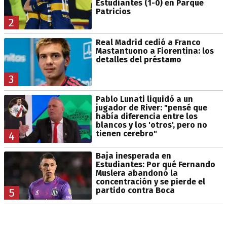
Estudiantes (1-0) en Parque
Patricios
2
Real Madrid cedió a Franco
Mastantuono a Fiorentina: los
detalles del préstamo
3
Pablo Lunati liquidó a un
jugador de River: "pensé que
había diferencia entre los
blancos y los 'otros', pero no
tienen cerebro"
4
Baja inesperada en
Estudiantes: Por qué Fernando
Muslera abandonó la
concentración y se pierde el
partido contra Boca
5