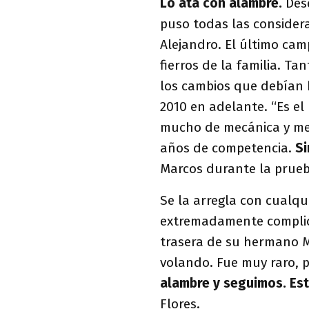
Lo ata con alambre.
Desd
puso todas las considera
Alejandro. El último cam
fierros de la familia. Ta
los cambios que debían 
2010 en adelante. “Es e
mucho de mecánica y me
años de competencia.
Si
Marcos durante la prue
Se la arregla con cualq
extremadamente complica
trasera de su hermano M
volando. Fue muy raro, 
alambre y seguimos. Est
Flores.