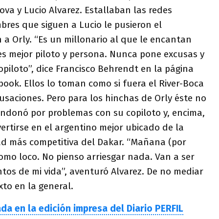
va y Lucio Alvarez. Estallaban las redes
mbres que siguen a Lucio le pusieron el
a Orly. “Es un millonario al que le encantan
es mejor piloto y persona. Nunca pone excusas y
piloto”, dice Francisco Behrendt en la página
book. Ellos lo toman como si fuera el River-Boca
usaciones. Pero para los hinchas de Orly éste no
andonó por problemas con su copiloto y, encima,
ertirse en el argentino mejor ubicado de la
dad más competitiva del Dakar. “Mañana (por
omo loco. No pienso arriesgar nada. Van a ser
ntos de mi vida”, aventuró Alvarez. De no mediar
to en la general.
ada en la edición impresa del Diario PERFIL