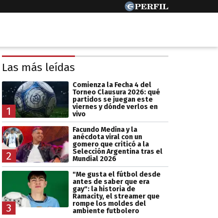
Las más leídas
Comienza la Fecha 4 del
Torneo Clausura 2026: qué
partidos se juegan este
viernes y dónde verlos en
1
vivo
Facundo Medina y la
anécdota viral con un
gomero que criticó a la
Selección Argentina tras el
2
Mundial 2026
"Me gusta el fútbol desde
antes de saber que era
gay": la historia de
Ramacity, el streamer que
rompe los moldes del
3
ambiente futbolero