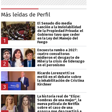
Más leídas de Perfil
El Senado dio media
sanción a la Inviolabilidad
de la Propiedad Privada: el
Gobierno tuvo que ceder
en la Ley del Manejo del
1
Fuego
Encuesta rumbo a 2027:
cuatro consultoras
midieron el desgaste de
Milei y la crisis de liderazgo
2
en el peronismo
Ricardo Lorenzetti se
metió en el debate sobre
la inhabilitación de Cristina
Kirchner
3
La historia real de "Elize:
Sombras de una mujer", la
nueva película de Netflix
sobre el caso de una
esposa que descuartizó a