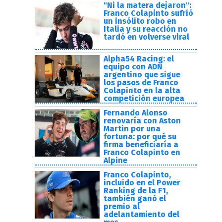
"Ni la matera dejaron":
Franco Colapinto sufrió
un insólito robo en
Italia y su reacción no
tardó en volverse viral
Alpha54 Racing: el
equipo con ADN
argentino que sigue
los pasos de Franco
Colapinto en la alta
competición europea
Fernando Alonso
renovaría con Aston
Martin por una
fortuna: por qué su
firma beneficiaría a
Franco Colapinto en
Alpine
Franco Colapinto,
incluido en el Power
Ranking de la F1,
también ganó el
premio al
adelantamiento del