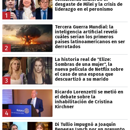
desgaste de Milei y la crisis de
liderazgo en el peronismo
1
Tercera Guerra Mundial: la
inteligencia artificial reveló
cuáles serían los primeros
países latinoamericanos en ser
derrotados
2
La historia real de "Elize:
Sombras de una mujer", la
nueva película de Netflix sobre
el caso de una esposa que
descuartizó a su marido
3
Ricardo Lorenzetti se metió en
el debate sobre la
inhabilitación de Cristina
Kirchner
4
Di Tullio impugnó a Joaquín
Benegas Lynch por un presunto