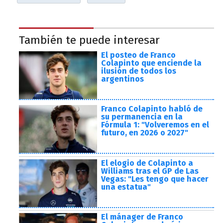
También te puede interesar
El posteo de Franco
Colapinto que enciende la
ilusión de todos los
argentinos
Franco Colapinto habló de
su permanencia en la
Fórmula 1: "Volveremos en el
futuro, en 2026 o 2027"
El elogio de Colapinto a
Williams tras el GP de Las
Vegas: "Les tengo que hacer
una estatua"
El mánager de Franco