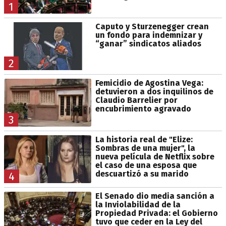
1
Caputo y Sturzenegger crean
un fondo para indemnizar y
“ganar” sindicatos aliados
2
Femicidio de Agostina Vega:
detuvieron a dos inquilinos de
Claudio Barrelier por
encubrimiento agravado
3
La historia real de "Elize:
Sombras de una mujer", la
nueva película de Netflix sobre
el caso de una esposa que
descuartizó a su marido
4
El Senado dio media sanción a
la Inviolabilidad de la
Propiedad Privada: el Gobierno
tuvo que ceder en la Ley del