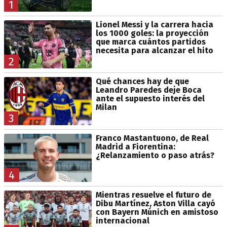
1
Lionel Messi y la carrera hacia
los 1000 goles: la proyección
que marca cuántos partidos
necesita para alcanzar el hito
2
Qué chances hay de que
Leandro Paredes deje Boca
ante el supuesto interés del
Milan
3
Franco Mastantuono, de Real
Madrid a Fiorentina:
¿Relanzamiento o paso atrás?
4
Mientras resuelve el futuro de
Dibu Martínez, Aston Villa cayó
con Bayern Múnich en amistoso
internacional