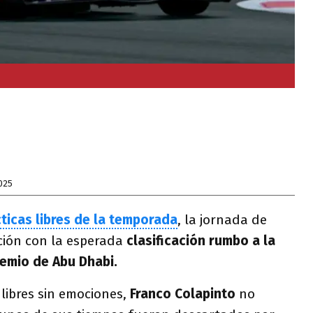
025
cticas libres de la temporada
, la jornada de
ción con la esperada
clasificación rumbo a la
remio de Abu Dhabi.
libres sin emociones,
Franco Colapinto
no