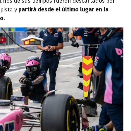
lgunos de sus tiempos fueron descartados por
 pista y
partirá desde el último lugar en la
o.