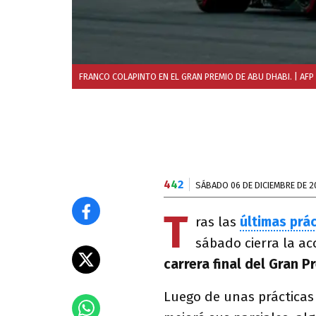
FRANCO COLAPINTO EN EL GRAN PREMIO DE ABU DHABI.
| AFP
4
4
2
SÁBADO 06 DE DICIEMBRE DE 2
T
ras las
últimas prá
sábado cierra la ac
carrera final del Gran P
Luego de unas prácticas 