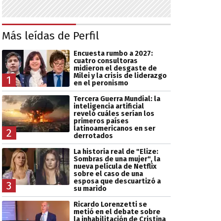
Más leídas de Perfil
Encuesta rumbo a 2027:
cuatro consultoras
midieron el desgaste de
Milei y la crisis de liderazgo
1
en el peronismo
Tercera Guerra Mundial: la
inteligencia artificial
reveló cuáles serían los
primeros países
latinoamericanos en ser
2
derrotados
La historia real de "Elize:
Sombras de una mujer", la
nueva película de Netflix
sobre el caso de una
esposa que descuartizó a
3
su marido
Ricardo Lorenzetti se
metió en el debate sobre
la inhabilitación de Cristina