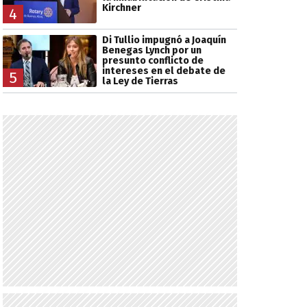
Kirchner
4
Di Tullio impugnó a Joaquín
Benegas Lynch por un
presunto conflicto de
intereses en el debate de
5
la Ley de Tierras