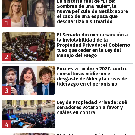
La historia real de "Elize:
Sombras de una mujer", la
nueva película de Netflix sobre
el caso de una esposa que
descuartizó a su marido
1
El Senado dio media sanción a
la Inviolabilidad de la
Propiedad Privada: el Gobierno
tuvo que ceder en la Ley del
Manejo del Fuego
2
Encuesta rumbo a 2027: cuatro
consultoras midieron el
desgaste de Milei y la crisis de
liderazgo en el peronismo
3
Ley de Propiedad Privada: qué
senadores votaron a favor y
cuáles en contra
4