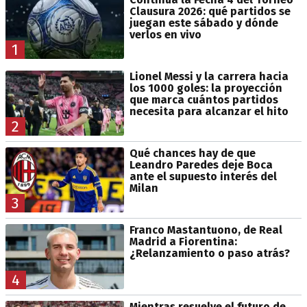
Clausura 2026: qué partidos se
juegan este sábado y dónde
verlos en vivo
1
Lionel Messi y la carrera hacia
los 1000 goles: la proyección
que marca cuántos partidos
necesita para alcanzar el hito
2
Qué chances hay de que
Leandro Paredes deje Boca
ante el supuesto interés del
Milan
3
Franco Mastantuono, de Real
Madrid a Fiorentina:
¿Relanzamiento o paso atrás?
4
Mientras resuelve el futuro de