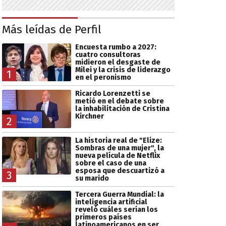
Más leídas de Perfil
Encuesta rumbo a 2027:
cuatro consultoras
midieron el desgaste de
Milei y la crisis de liderazgo
1
en el peronismo
Ricardo Lorenzetti se
metió en el debate sobre
la inhabilitación de Cristina
Kirchner
2
La historia real de "Elize:
Sombras de una mujer", la
nueva película de Netflix
sobre el caso de una
esposa que descuartizó a
3
su marido
Tercera Guerra Mundial: la
inteligencia artificial
reveló cuáles serían los
primeros países
latinoamericanos en ser