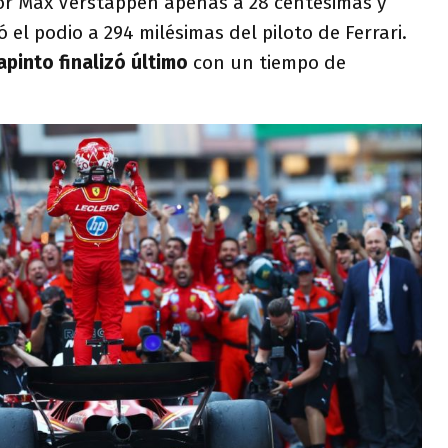
or Max Verstappen apenas a 28 centésimas y
 el podio a 294 milésimas del piloto de Ferrari.
apinto finalizó último
con un tiempo de