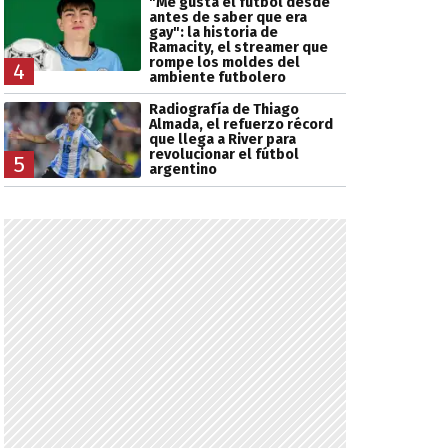
"Me gusta el fútbol desde
antes de saber que era
gay": la historia de
Ramacity, el streamer que
rompe los moldes del
4
ambiente futbolero
Radiografía de Thiago
Almada, el refuerzo récord
que llega a River para
revolucionar el fútbol
5
argentino