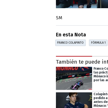
SM
En esta Nota
FRANCO COLAPINTO
FÓRMULA 1
También te puede in
Franco C
las práct
Mónaco i
por las 
Colapint
pedido a
antes de
Mónaco: 