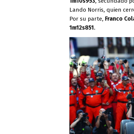
1m10s953
, secundado p
Lando Norris, quien cerró
Por su parte,
Franco Col
1m12s851
.