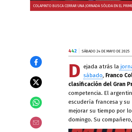
COLAPINTO BUSCA CERRAR UNA JORNADA SÓLIDA EN EL PRIM
4
4
2
SÁBADO 24 DE MAYO DE 2025
D
ejada atrás la
jorn
sábado
,
Franco Col
clasificación del Gran 
competencia. El argentin
escudería francesa y su 
mejorar su tiempo por lo
domingo. Su compañero, P