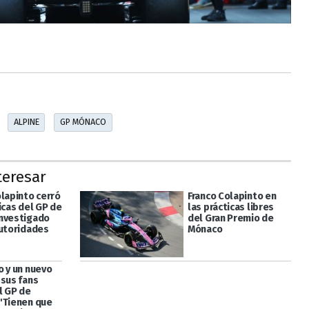
ALPINE
GP MÓNACO
teresar
olapinto cerró
Franco Colapinto en
icas del GP de
las prácticas libres
nvestigado
del Gran Premio de
autoridades
Mónaco
o y un nuevo
 sus fans
l GP de
"Tienen que