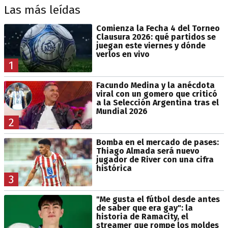
Las más leídas
Comienza la Fecha 4 del Torneo
Clausura 2026: qué partidos se
juegan este viernes y dónde
verlos en vivo
1
Facundo Medina y la anécdota
viral con un gomero que criticó
a la Selección Argentina tras el
Mundial 2026
2
Bomba en el mercado de pases:
Thiago Almada será nuevo
jugador de River con una cifra
histórica
3
"Me gusta el fútbol desde antes
de saber que era gay": la
historia de Ramacity, el
streamer que rompe los moldes