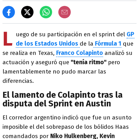
L
uego de su participación en el sprint del
GP
de los Estados Unidos
de la
Fórmula 1
que
se realiza en Texas,
Franco Colapinto
analizó su
actuación y aseguró que
"tenía ritmo"
pero
lamentablemente no pudo marcar las
diferencias.
El lamento de Colapinto tras la
disputa del Sprint en Austin
El corredor argentino indicó que fue un asunto
imposible el del sobrepaso de los bólidos Haas
comandados por
Niko Hulkenberg, Kevin