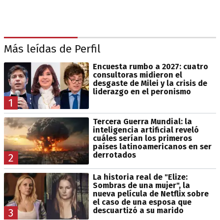
Más leídas de Perfil
Encuesta rumbo a 2027: cuatro
consultoras midieron el
desgaste de Milei y la crisis de
liderazgo en el peronismo
1
Tercera Guerra Mundial: la
inteligencia artificial reveló
cuáles serían los primeros
países latinoamericanos en ser
derrotados
2
La historia real de "Elize:
Sombras de una mujer", la
nueva película de Netflix sobre
el caso de una esposa que
descuartizó a su marido
3