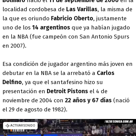
Bolmaro
nació el
11 de septiembre de 2000
en la
localidad cordobesa de
Las Varillas
, la misma de
la que es oriundo
Fabricio Oberto
, justamente
uno de los
14 argentinos
que ya habían jugado
en la NBA (fue campeón con San Antonio Spurs
en 2007).
Esa condición de jugador argentino más joven en
debutar en la NBA se la arrebató a
Carlos
Delfino
, ya que el santafesino hizo su
presentación en
Detroit Pistons
el 4 de
noviembre de 2004 con
22 años y 67 días
(nació
el 29 de agosto de 1982).