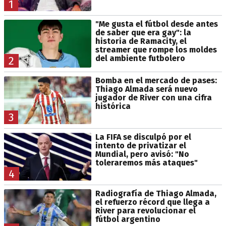
1
"Me gusta el fútbol desde antes
de saber que era gay": la
historia de Ramacity, el
streamer que rompe los moldes
del ambiente futbolero
2
Bomba en el mercado de pases:
Thiago Almada será nuevo
jugador de River con una cifra
histórica
3
La FIFA se disculpó por el
intento de privatizar el
Mundial, pero avisó: "No
toleraremos más ataques"
4
Radiografía de Thiago Almada,
el refuerzo récord que llega a
River para revolucionar el
fútbol argentino