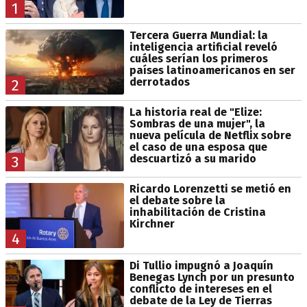
1
Tercera Guerra Mundial: la
inteligencia artificial reveló
cuáles serían los primeros
países latinoamericanos en ser
derrotados
2
La historia real de "Elize:
Sombras de una mujer", la
nueva película de Netflix sobre
el caso de una esposa que
descuartizó a su marido
3
Ricardo Lorenzetti se metió en
el debate sobre la
inhabilitación de Cristina
Kirchner
4
Di Tullio impugnó a Joaquín
Benegas Lynch por un presunto
conflicto de intereses en el
debate de la Ley de Tierras