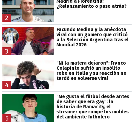
Madrid a Fiorentina:
¿Relanzamiento o paso atrás?
2
Facundo Medina y la anécdota
viral con un gomero que criticó
a la Selección Argentina tras el
Mundial 2026
3
"Ni la matera dejaron": Franco
Colapinto sufrió un insólito
robo en Italia y su reacción no
tardó en volverse viral
4
"Me gusta el fútbol desde antes
de saber que era gay": la
historia de Ramacity, el
streamer que rompe los moldes
del ambiente futbolero
5