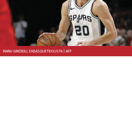
MANU GINÓBILI, EXBASQUETBOLISTA
| AFP