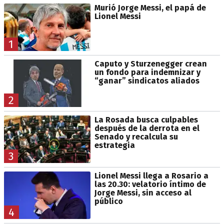
Murió Jorge Messi, el papá de
Lionel Messi
1
Caputo y Sturzenegger crean
un fondo para indemnizar y
“ganar” sindicatos aliados
2
La Rosada busca culpables
después de la derrota en el
Senado y recalcula su
estrategia
3
Lionel Messi llega a Rosario a
las 20.30: velatorio íntimo de
Jorge Messi, sin acceso al
público
4