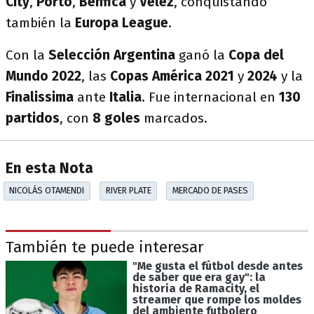
City
,
Porto
,
Benfica
y
Vélez
, conquistando
también la
Europa League
.
Con la
Selección Argentina
ganó la
Copa del
Mundo 2022
, las
Copas América 2021
y
2024
y la
Finalissima
ante
Italia
. Fue internacional en
130
partidos
, con
8 goles
marcados.
En esta Nota
NICOLÁS OTAMENDI
RIVER PLATE
MERCADO DE PASES
También te puede interesar
"Me gusta el fútbol desde antes
de saber que era gay": la
historia de Ramacity, el
streamer que rompe los moldes
del ambiente futbolero