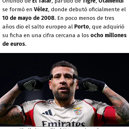
Oriundo de
El Talar
, partido de
Tigre
,
Otamendi
se formó en
Vélez
, donde debutó oficialmente el
10 de mayo de 2008
. En poco menos de tres
años dio el salto europeo al
Porto
, que adquirió
su ficha en una cifra cercana a los
ocho millones
de euros
.