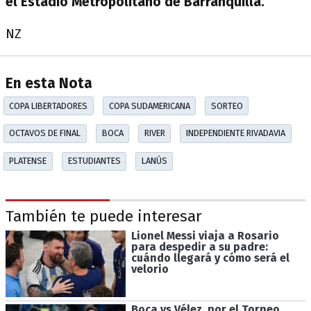
el Estadio Metropolitano de Barranquilla.
NZ
En esta Nota
COPA LIBERTADORES
COPA SUDAMERICANA
SORTEO
OCTAVOS DE FINAL
BOCA
RIVER
INDEPENDIENTE RIVADAVIA
PLATENSE
ESTUDIANTES
LANÚS
También te puede interesar
Lionel Messi viaja a Rosario
para despedir a su padre:
cuándo llegará y cómo será el
velorio
Boca vs Vélez, por el Torneo