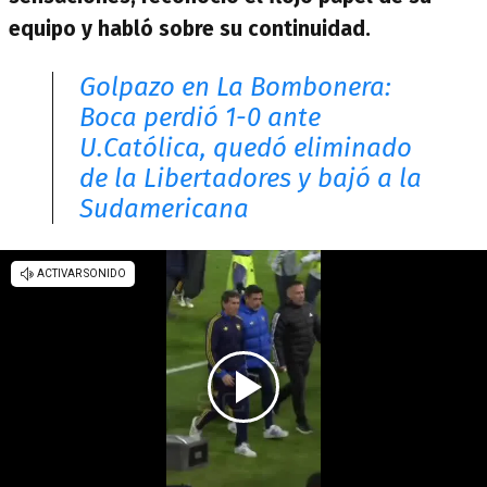
equipo y habló sobre su continuidad.
Golpazo en La Bombonera:
Boca perdió 1-0 ante
U.Católica, quedó eliminado
de la Libertadores y bajó a la
Sudamericana