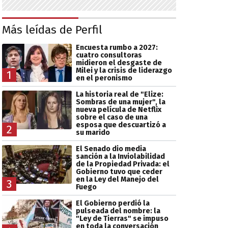
Más leídas de Perfil
Encuesta rumbo a 2027:
cuatro consultoras
midieron el desgaste de
Milei y la crisis de liderazgo
1
en el peronismo
La historia real de "Elize:
Sombras de una mujer", la
nueva película de Netflix
sobre el caso de una
esposa que descuartizó a
2
su marido
El Senado dio media
sanción a la Inviolabilidad
de la Propiedad Privada: el
Gobierno tuvo que ceder
en la Ley del Manejo del
3
Fuego
El Gobierno perdió la
pulseada del nombre: la
"Ley de Tierras" se impuso
en toda la conversación