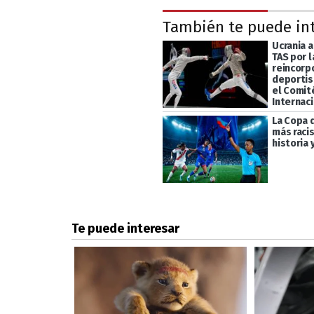
También te puede in
Ucrania a
TAS por l
reincorp
deportis
el Comit
Internac
La Copa 
más racis
historia y