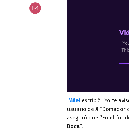
Milei
escribió “Yo te avi
usuario de
X
“Domador de
aseguró que “En el fond
Boca
”.