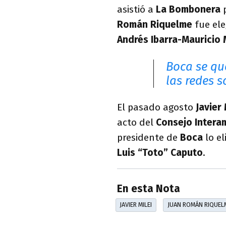
asistió a
La Bombonera
p
Román Riquelme
fue ele
Andrés Ibarra-Mauricio 
Boca se qu
las redes 
El pasado agosto
Javier 
acto del
Consejo Intera
presidente de
Boca
lo el
Luis “Toto” Caputo
.
En esta Nota
JAVIER MILEI
JUAN ROMÁN RIQUEL