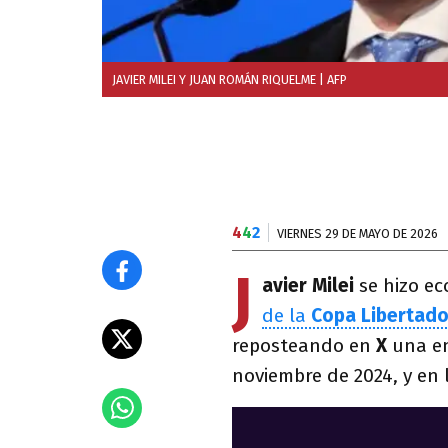
JAVIER MILEI Y JUAN ROMÁN RIQUELME
| AFP
4
4
2
VIERNES 29 DE MAYO DE 2026
J
avier Milei
se
hizo ec
de la
Copa Libertado
reposteando en
X
una en
noviembre de 2024, y en l