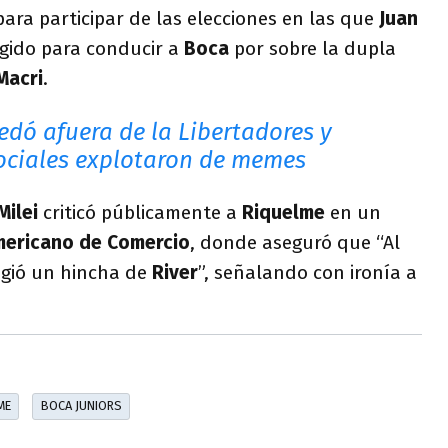
ara participar de las elecciones en las que
Juan
gido para conducir a
Boca
por sobre la dupla
Macri
.
edó afuera de la Libertadores y
sociales explotaron de memes
Milei
criticó públicamente a
Riquelme
en un
mericano de Comercio
, donde aseguró que “Al
igió un hincha de
River
”, señalando con ironía a
ME
BOCA JUNIORS