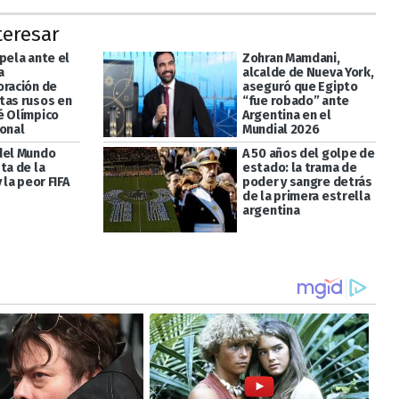
teresar
pela ante el
Zohran Mamdani,
a
alcalde de Nueva York,
oración de
aseguró que Egipto
tas rusos en
“fue robado” ante
é Olímpico
Argentina en el
ional
Mundial 2026
del Mundo
A 50 años del golpe de
ta de la
estado: la trama de
 la peor FIFA
poder y sangre detrás
de la primera estrella
argentina