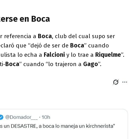
terse en Boca
r referencia a
Boca
, club del cual supo ser
claró que “dejó de ser de
Boca
” cuando
ulista lo echa a
Falcioni
y lo trae a
Riquelme
”.
i-
Boca
” cuando “lo trajeron a
Gago
”.