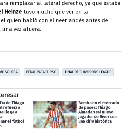
ara remplazar al lateral derecho, ya que estaba
el Heinze
tuvo mucho que ver en la
 el quien habló con el neerlandés antes de
l una vez afuera.
 MOSQUERA
PENAL PARA EL PSG
FINAL DE CHAMPIONS LEAGUE
teresar
fía de Thiago
Bomba en el mercado
el refuerzo
de pases: Thiago
ue llega a
Almada será nuevo
a
jugador de River con
nar el fútbol
una cifra histórica
o