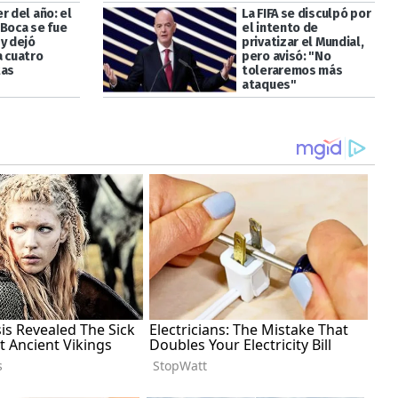
r del año: el
La FIFA se disculpó por
 Boca se fue
el intento de
y dejó
privatizar el Mundial,
a cuatro
pero avisó: "No
tas
toleraremos más
ataques"