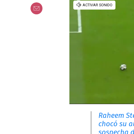
Raheem Ster
chocó su a
sospecha d