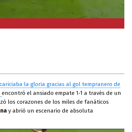
ariciaba la gloria gracias al gol tempranero de
G
encontró el ansiado empate 1-1 a través de un
zó los corazones de los miles de fanáticos
éna
y abrió un escenario de absoluta