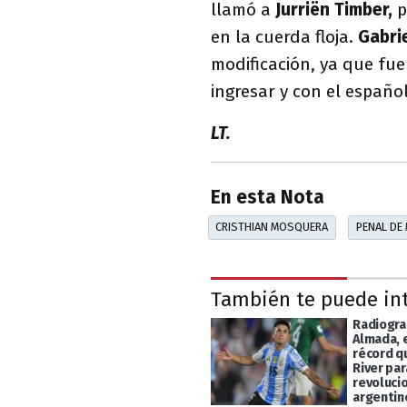
llamó a
Jurriën Timber,
p
en la cuerda floja.
Gabri
modificación, ya que fue
ingresar y con el españo
LT.
En esta Nota
CRISTHIAN MOSQUERA
PENAL DE
También te puede in
Radiogra
Almada, 
récord q
River par
revolucio
argentin