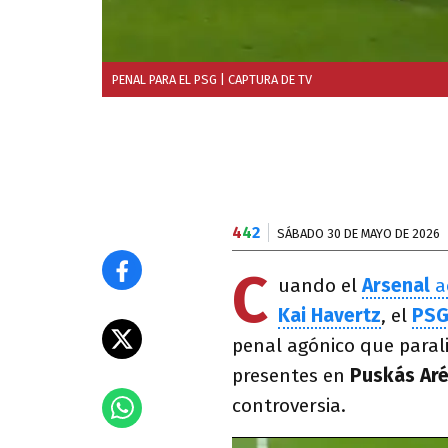
PENAL PARA EL PSG
| CAPTURA DE TV
4
4
2
SÁBADO 30 DE MAYO DE 2026
C
uando el
Arsenal
ac
Kai Havertz
, el
PS
penal agónico que parali
presentes en
Puskás Ar
controversia.