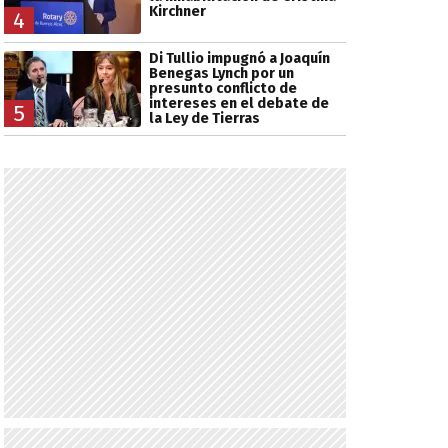
Kirchner
4
Di Tullio impugnó a Joaquín
Benegas Lynch por un
presunto conflicto de
intereses en el debate de
5
la Ley de Tierras