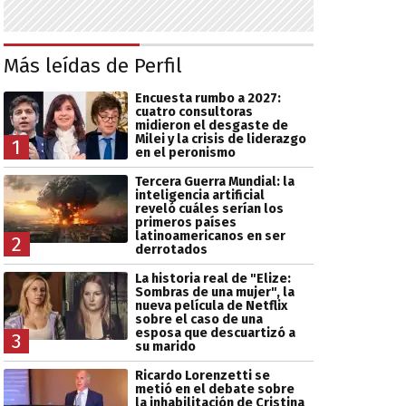
Más leídas de Perfil
Encuesta rumbo a 2027:
cuatro consultoras
midieron el desgaste de
Milei y la crisis de liderazgo
1
en el peronismo
Tercera Guerra Mundial: la
inteligencia artificial
reveló cuáles serían los
primeros países
latinoamericanos en ser
2
derrotados
La historia real de "Elize:
Sombras de una mujer", la
nueva película de Netflix
sobre el caso de una
esposa que descuartizó a
3
su marido
Ricardo Lorenzetti se
metió en el debate sobre
la inhabilitación de Cristina