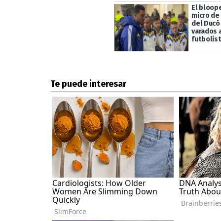
El bloope
micro de
del Ducó 
varados 
futbolis