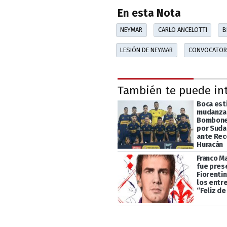
En esta Nota
NEYMAR
CARLO ANCELOTTI
B
LESIÓN DE NEYMAR
CONVOCATORI
También te puede in
Boca esti
mudanza 
Bomboner
por Suda
ante Rec
Huracán
Franco M
fue pres
Fiorentin
los entr
“Feliz de