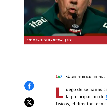
CARLO ANCELOTTI Y NEYMAR.
| AFP
4
4
2
SÁBADO 30 DE MAYO DE 2026
L
uego de semanas ca
la participación de
físicos, el director técni