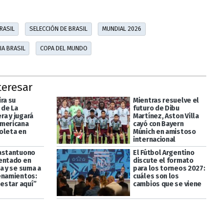
RASIL
SELECCIÓN DE BRASIL
MUNDIAL 2026
A BRASIL
COPA DEL MUNDO
teresar
ra su
Mientras resuelve el
de La
futuro de Dibu
a y jugará
Martínez, Aston Villa
mericana
cayó con Bayern
oleta en
Múnich en amistoso
internacional
astantuono
El Fútbol Argentino
entado en
discute el formato
a y se suma a
para los torneos 2027:
enamientos:
cuáles son los
 estar aquí”
cambios que se viene