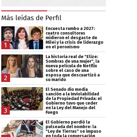
Más leídas de Perfil
Encuesta rumbo a 2027:
cuatro consultoras
midieron el desgaste de
Milei y la crisis de liderazgo
1
en el peronismo
La historia real de "Elize:
Sombras de una mujer", la
nueva película de Netflix
sobre el caso de una
esposa que descuartizó a
2
su marido
El Senado dio media
sanción a la Inviolabilidad
de la Propiedad Privada: el
Gobierno tuvo que ceder
en la Ley del Manejo del
3
Fuego
El Gobierno perdió la
pulseada del nombre: la
"Ley de Tierras" se impuso
en toda la conversación