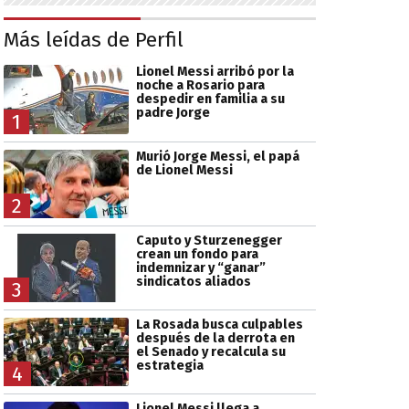
Más leídas de Perfil
Lionel Messi arribó por la
noche a Rosario para
despedir en familia a su
padre Jorge
1
Murió Jorge Messi, el papá
de Lionel Messi
2
Caputo y Sturzenegger
crean un fondo para
indemnizar y “ganar”
sindicatos aliados
3
La Rosada busca culpables
después de la derrota en
el Senado y recalcula su
estrategia
4
Lionel Messi llega a