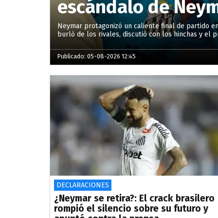
escándalo de Neyma
Neymar protagonizó un caliente final de partido en l
burló de los rivales, discutió con los hinchas y e
Publicado: 05-08-2026 12:45
DECLARACIONES
¿Neymar se retira?: El crack brasilero
rompió el silencio sobre su futuro y