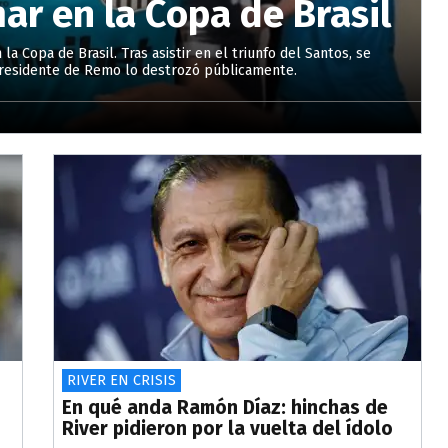
r en la Copa de Brasil
a Copa de Brasil. Tras asistir en el triunfo del Santos, se
l presidente de Remo lo destrozó públicamente.
RIVER EN CRISIS
En qué anda Ramón Díaz: hinchas de
River pidieron por la vuelta del ídolo