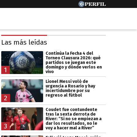
Las más leídas
Continúa la Fecha 4 del
Torneo Clausura 2026: qué
partidos se juegan este
domingo y dónde verlos en
1
vivo
Lionel Messi voló de
urgencia a Rosario y hay
incertidumbre por su
regreso al fútbol
2
Coudet fue contundente
tras la sexta derrota de
River: “Si no se empiezan a
dar los resultados, no le
3
voy a hacer mal a River”