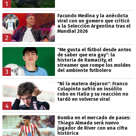
1
Facundo Medina y la anécdota
viral con un gomero que criticó
a la Selección Argentina tras el
Mundial 2026
2
"Me gusta el fútbol desde antes
de saber que era gay": la
historia de Ramacity, el
streamer que rompe los moldes
del ambiente futbolero
3
"Ni la matera dejaron": Franco
Colapinto sufrió un insólito
robo en Italia y su reacción no
tardó en volverse viral
4
Bomba en el mercado de pases:
Thiago Almada será nuevo
jugador de River con una cifra
histórica