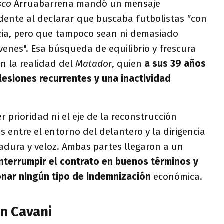
sco
Arruabarrena mandó un mensaje
ente al declarar que buscaba futbolistas
"
con
cia, pero que tampoco sean ni demasiado
enes". Esa búsqueda de equilibrio y frescura
on la realidad del
Matador
, quien
a sus 39 años
 lesiones recurrentes y una inactividad
 prioridad ni el eje de la reconstrucción
s entre el entorno del delantero y la dirigencia
dura y veloz. Ambas partes llegaron a un
interrumpir el contrato en buenos términos y
onar ningún tipo de indemnización
económica.
on Cavani