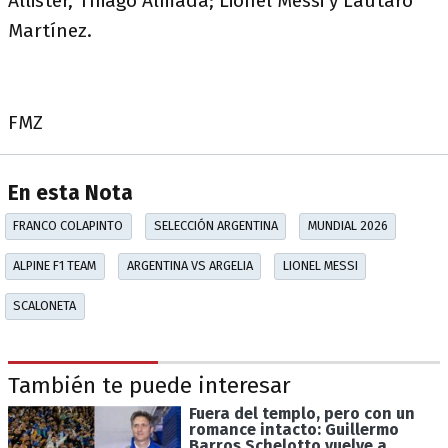
Allister, Thiago Almada; Lionel Messi y Lautaro
Martínez.
FMZ
En esta Nota
FRANCO COLAPINTO
SELECCIÓN ARGENTINA
MUNDIAL 2026
ALPINE F1 TEAM
ARGENTINA VS ARGELIA
LIONEL MESSI
SCALONETA
También te puede interesar
Fuera del templo, pero con un
romance intacto: Guillermo
Barros Schelotto vuelve a