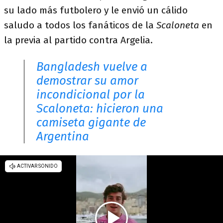
su lado más futbolero y le envió un cálido
saludo a todos los fanáticos de la
Scaloneta
en
la previa al partido contra Argelia.
Bangladesh vuelve a
demostrar su amor
incondicional por la
Scaloneta: hicieron una
camiseta gigante de
Argentina