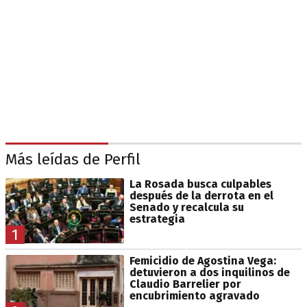
Más leídas de Perfil
La Rosada busca culpables
después de la derrota en el
Senado y recalcula su
estrategia
1
Femicidio de Agostina Vega:
detuvieron a dos inquilinos de
Claudio Barrelier por
encubrimiento agravado