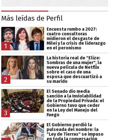
Más leídas de Perfil
Encuesta rumbo a 2027:
cuatro consultoras
midieron el desgaste de
Milei y la crisis de liderazgo
1
en el peronismo
La historia real de "Elize:
Sombras de una mujer", la
nueva película de Netflix
sobre el caso de una
esposa que descuartizó a
2
su marido
El Senado dio media
sanción a la Inviolabilidad
de la Propiedad Privada: el
Gobierno tuvo que ceder
en la Ley del Manejo del
3
Fuego
El Gobierno perdió la
pulseada del nombre: la
"Ley de Tierras" se impuso
en toda la conversación