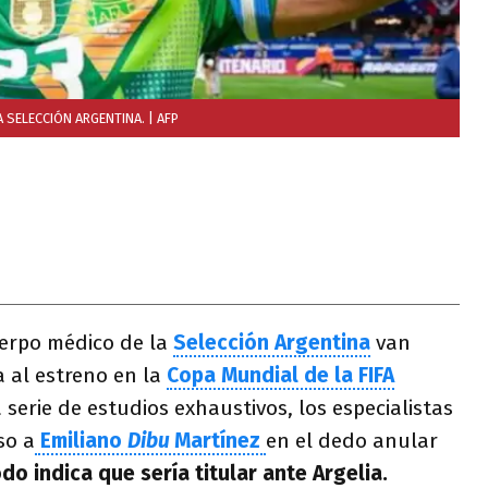
A SELECCIÓN ARGENTINA.
| AFP
erpo médico de la
Selección Argentina
van
 al estreno en la
Copa Mundial de la FIFA
 serie de estudios exhaustivos, los especialistas
so a
Emiliano
Dibu
Martínez
en el dedo anular
do indica que sería titular ante Argelia.