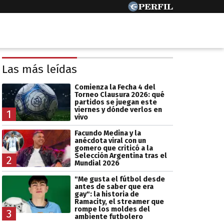
Las más leídas
Comienza la Fecha 4 del
Torneo Clausura 2026: qué
partidos se juegan este
viernes y dónde verlos en
1
vivo
Facundo Medina y la
anécdota viral con un
gomero que criticó a la
Selección Argentina tras el
2
Mundial 2026
"Me gusta el fútbol desde
antes de saber que era
gay": la historia de
Ramacity, el streamer que
rompe los moldes del
3
ambiente futbolero