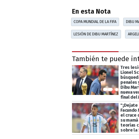
En esta Nota
COPA MUNDIAL DE LA FIFA
DIBU M
LESIÓN DE DIBU MARTÍNEZ
ARGEL
También te puede in
Tres les
Lionel Sc
búsqueda
penales y
Dibu Mart
nueva ve
final del
"¡Dejate 
Facundo 
el cruce 
su mamá 
teorías 
sobre la