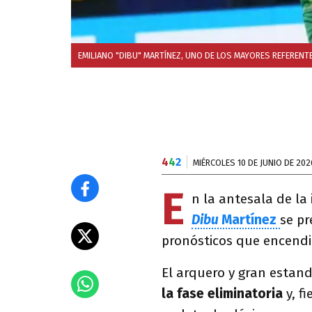
EMILIANO "DIBU" MARTÍNEZ, UNO DE LOS MAYORES REFERENT
4
4
2
MIÉRCOLES 10 DE JUNIO DE 202
E
n la antesala de la
Dibu
Martínez
se pr
pronósticos que encendió
El arquero y gran estan
la fase eliminatoria
y, fi