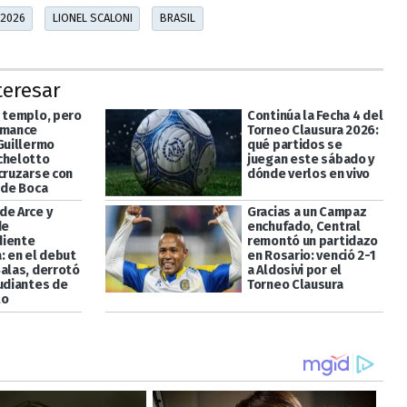
 2026
LIONEL SCALONI
BRASIL
teresar
l templo, pero
Continúa la Fecha 4 del
omance
Torneo Clausura 2026:
 Guillermo
qué partidos se
chelotto
juegan este sábado y
 cruzarse con
dónde verlos en vivo
 de Boca
de Arce y
Gracias a un Campaz
de
enchufado, Central
diente
remontó un partidazo
: en el debut
en Rosario: venció 2-1
Salas, derrotó
a Aldosivi por el
tudiantes de
Torneo Clausura
to