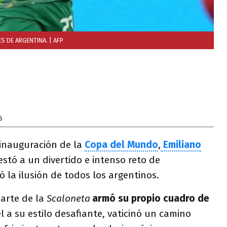
ES DE ARGENTINA.
| AFP
6
 inauguración de la
Copa del Mundo
,
Emiliano
estó a un divertido e intenso reto de
 la ilusión de todos los argentinos.
darte de la
Scaloneta
armó su propio cuadro de
el a su estilo desafiante, vaticinó un camino