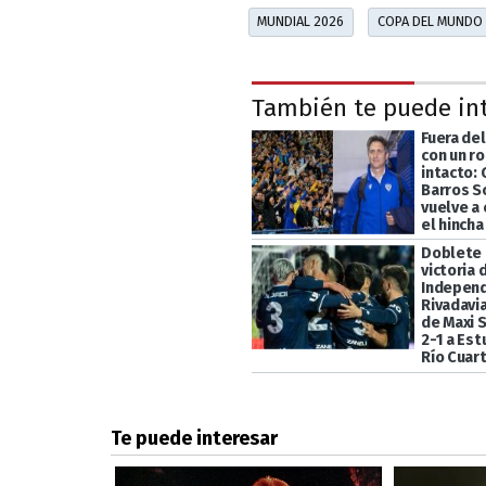
MUNDIAL 2026
COPA DEL MUNDO
También te puede in
Fuera de
con un r
intacto:
Barros S
vuelve a
el hincha
Doblete 
victoria 
Indepen
Rivadavia
de Maxi 
2-1 a Es
Río Cuar