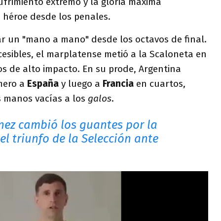
sufrimiento extremo y la gloria máxima
 héroe desde los penales.
ar un "mano a mano" desde los octavos de final.
ccesibles, el marplatense metió a la Scaloneta en
os de alto impacto. En su prode, Argentina
imero a
España
y luego a
Francia
en cuartos,
s manos vacías a los
galos
.
nez cambió los guantes por la
l triunfo de la Selección ante