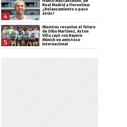
Franco Mastantuono, de
Real Madrid a Fiorentina:
¿Relanzamiento o paso
atrás?
4
Mientras resuelve el futuro
de Dibu Martínez, Aston
Villa cayó con Bayern
Múnich en amistoso
5
internacional