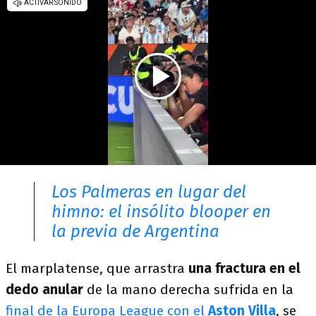
Los Palmeras en lugar del
himno: el insólito blooper en
la previa de Argentina
El marplatense, que arrastra
una fractura en el
dedo anular
de la mano derecha sufrida en la
final de la Europa League con el
Aston Villa
, se