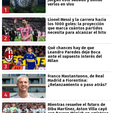
verlos en vivo
1
Lionel Messi y la carrera hacia
los 1000 goles: la proyección
que marca cuántos partidos
necesita para alcanzar el hito
2
Qué chances hay de que
Leandro Paredes deje Boca
ante el supuesto interés del
Milan
3
Franco Mastantuono, de Real
Madrid a Fiorentina:
¿Relanzamiento o paso atrás?
4
Mientras resuelve el futuro de
Dibu Martínez, Aston Villa cayó