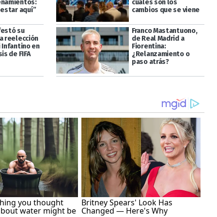
enamientos:
cuáles son los
 estar aquí”
cambios que se viene
festó su
Franco Mastantuono,
a reelección
de Real Madrid a
 Infantino en
Fiorentina:
sis de FIFA
¿Relanzamiento o
paso atrás?