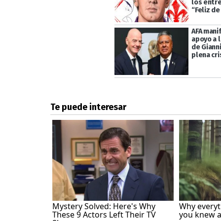
los entr
“Feliz de
AFA mani
apoyo a l
de Gianni
plena cri