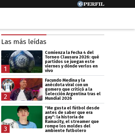
Las más leídas
Comienza la Fecha 4 del
Torneo Clausura 2026: qué
partidos se juegan este
viernes y dónde verlos en
1
vivo
Facundo Medina y la
anécdota viral con un
gomero que criticó a la
Selección Argentina tras el
2
Mundial 2026
"Me gusta el fútbol desde
antes de saber que era
gay": la historia de
Ramacity, el streamer que
rompe los moldes del
3
ambiente futbolero