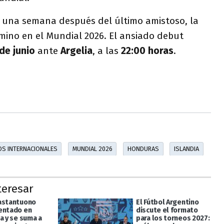
e una semana después del último amistoso, la
amino en el Mundial 2026. El ansiado debut
de junio
ante
Argelia
, a las
22:00 horas
.
S INTERNACIONALES
MUNDIAL 2026
HONDURAS
ISLANDIA
teresar
astantuono
El Fútbol Argentino
entado en
discute el formato
a y se suma a
para los torneos 2027: