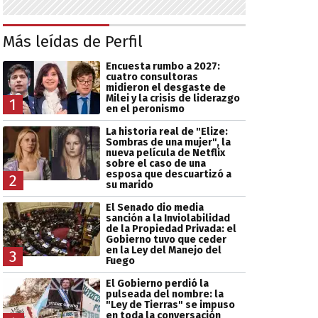
Más leídas de Perfil
Encuesta rumbo a 2027:
cuatro consultoras
midieron el desgaste de
Milei y la crisis de liderazgo
1
en el peronismo
La historia real de "Elize:
Sombras de una mujer", la
nueva película de Netflix
sobre el caso de una
esposa que descuartizó a
2
su marido
El Senado dio media
sanción a la Inviolabilidad
de la Propiedad Privada: el
Gobierno tuvo que ceder
en la Ley del Manejo del
3
Fuego
El Gobierno perdió la
pulseada del nombre: la
"Ley de Tierras" se impuso
en toda la conversación