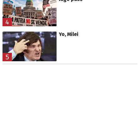
4
Yo, Milei
5