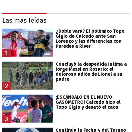
Las más leídas
¿Doble vara? El polémico Topo
Gigio de Caicedo ante San
Lorenzo y las diferencias con
Paredes a River
1
Concluyó la despedida íntima a
Jorge Messi en Rosario: el
doloroso adiós de Lionel a su
padre
2
¡ESCÁNDALO EN EL NUEVO
GASÓMETRO! Caicedo hizo el
Topo Gigio y desató el caos
3
Continúa la Fecha 4 del Torneo