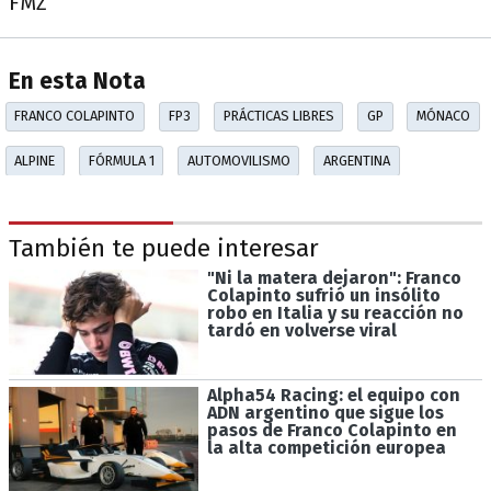
FMZ
En esta Nota
FRANCO COLAPINTO
FP3
PRÁCTICAS LIBRES
GP
MÓNACO
ALPINE
FÓRMULA 1
AUTOMOVILISMO
ARGENTINA
También te puede interesar
"Ni la matera dejaron": Franco
Colapinto sufrió un insólito
robo en Italia y su reacción no
tardó en volverse viral
Alpha54 Racing: el equipo con
ADN argentino que sigue los
pasos de Franco Colapinto en
la alta competición europea