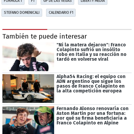
FÓRMULA 1
F1
GP DE LAS VEGAS
LIBERTY MEDIA
STEFANO DOMENICALI
CALENDARIO F1
También te puede interesar
"Ni la matera dejaron": Franco
Colapinto sufrió un insólito
robo en Italia y su reacción no
tardó en volverse viral
Alpha54 Racing: el equipo con
ADN argentino que sigue los
pasos de Franco Colapinto en
la alta competición europea
Fernando Alonso renovaría con
Aston Martin por una fortuna:
por qué su firma beneficiaría a
Franco Colapinto en Alpine