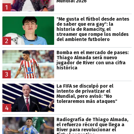
Mundial 2026
1
"Me gusta el fútbol desde antes
de saber que era gay": la
historia de Ramacity, el
streamer que rompe los moldes
del ambiente futbolero
2
Bomba en el mercado de pases:
Thiago Almada será nuevo
jugador de River con una cifra
histórica
3
La FIFA se disculpó por el
intento de privatizar el
Mundial, pero avisó: "No
toleraremos más ataques"
4
Radiografía de Thiago Almada,
el refuerzo récord que llega a
River para revolucionar el