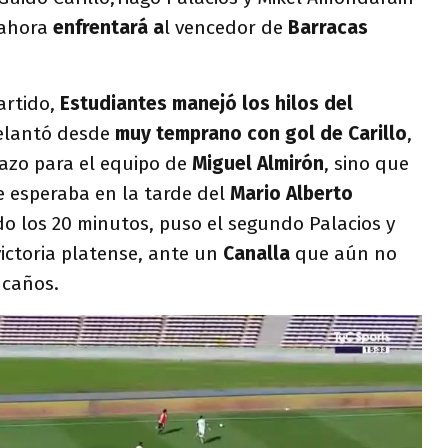
 ahora
enfrentará a
l vencedor de
Barracas
artido,
Estudiantes manejó los hilos del
elantó desde
muy temprano con gol de Carillo
,
azo para el equipo de
Miguel Almirón
, sino que
se esperaba en la tarde del
Mario Alberto
do los 20 minutos, puso el segundo Palacios y
ictoria platense, ante un
Canalla
que aún no
 caños.