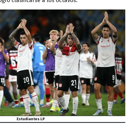
gró clasificarse a los octavos.
Estudiantes LP