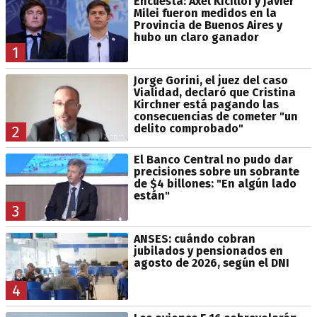
Encuesta: Axel Kicillof y Javier
Milei fueron medidos en la
Provincia de Buenos Aires y
hubo un claro ganador
1
Jorge Gorini, el juez del caso
Vialidad, declaró que Cristina
Kirchner está pagando las
consecuencias de cometer "un
delito comprobado"
2
El Banco Central no pudo dar
precisiones sobre un sobrante
de $4 billones: "En algún lado
están"
3
ANSES: cuándo cobran
jubilados y pensionados en
agosto de 2026, según el DNI
4