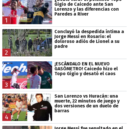
Gigio de Caicedo ante San
Lorenzo y las diferencias con
Paredes a River
1
Concluyó la despedida íntima a
Jorge Messi en Rosario: el
doloroso adiós de Lionel a su
padre
2
¡ESCÁNDALO EN EL NUEVO
GASÓMETRO! Caicedo hizo el
Topo Gigio y desató el caos
3
San Lorenzo vs Huracán: una
muerte, 22 minutos de juego y
dos versiones de un duelo de
barras
4
Jorge Messi fue sepultado en el