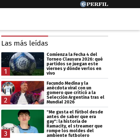
Las más leídas
Comienza la Fecha 4 del
Torneo Clausura 2026: qué
partidos se juegan este
viernes y dónde verlos en
1
vivo
Facundo Medina y la
anécdota viral con un
gomero que criticó a la
Selección Argentina tras el
2
Mundial 2026
"Me gusta el fútbol desde
antes de saber que era
gay": la historia de
Ramacity, el streamer que
rompe los moldes del
3
ambiente futbolero