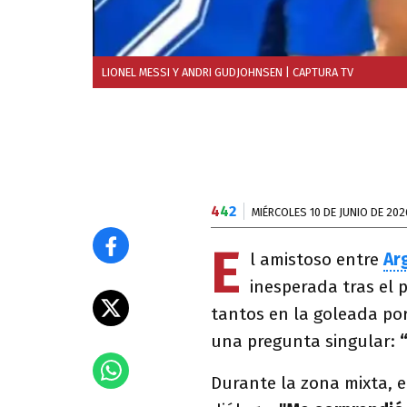
LIONEL MESSI Y ANDRI GUDJOHNSEN
| CAPTURA TV
4
4
2
MIÉRCOLES 10 DE JUNIO DE 202
E
l amistoso entre
Ar
inesperada tras el p
tantos en la goleada por
una pregunta singular:
“
Durante la zona mixta, e