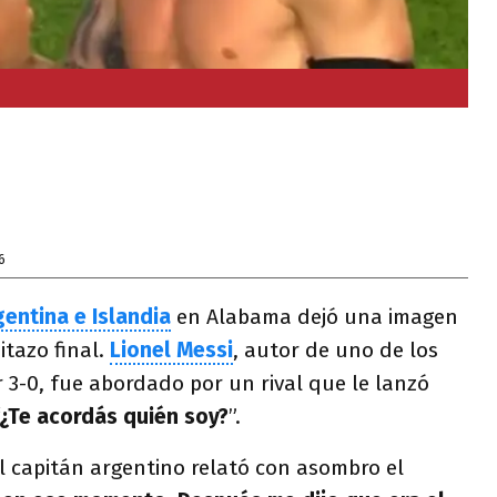
6
gentina e Islandia
en Alabama dejó una imagen
itazo final.
Lionel Messi
, autor de uno de los
 3-0, fue abordado por un rival que le lanzó
¿Te acordás quién soy?
”
.
l capitán argentino relató con asombro el