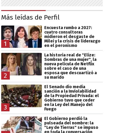
Más leídas de Perfil
Encuesta rumbo a 2027:
cuatro consultoras
midieron el desgaste de
Milei y la crisis de liderazgo
1
en el peronismo
La historia real de "Elize:
Sombras de una mujer", la
nueva película de Netflix
sobre el caso de una
esposa que descuartizó a
2
su marido
El Senado dio media
sanción a la Inviolabilidad
de la Propiedad Privada: el
Gobierno tuvo que ceder
en la Ley del Manejo del
3
Fuego
El Gobierno perdió la
pulseada del nombre: la
"Ley de Tierras" se impuso
en toda la conversación