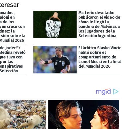
teresar
ionados,
Misterio develado:
aloni en
publicaron el video de
 de los
cómo le llegó la
 un cruce con
bandera de Malvinas a
ínez: la
los jugadores de la
rsión sobre la
Selección Argentina
 Mundial 2026
de joder!":
El árbitro Slavko Vincic
Medina reveló
habló sobre el
que tuvo con
comportamiento de
por las
Lionel Messi en la final
conspirativas
del Mundial 2026
 Selección