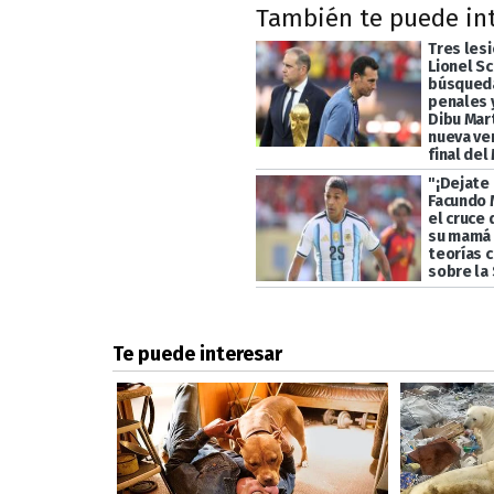
También te puede in
Tres les
Lionel Sc
búsqueda
penales y
Dibu Mart
nueva ve
final del
"¡Dejate 
Facundo 
el cruce 
su mamá 
teorías 
sobre la