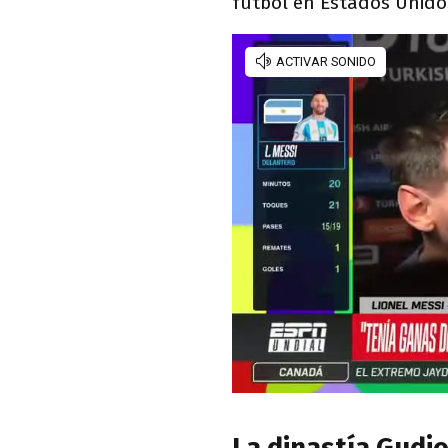
fútbol en Estados Unido
La dinastía Gudj