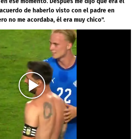
 en ese momento. Después me dijo que era el
acuerdo de haberlo visto con el padre en
ro no me acordaba, él era muy chico".