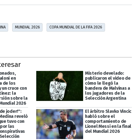
INA
MUNDIAL 2026
COPA MUNDIAL DE LA FIFA 2026
teresar
ionados,
Misterio develado:
aloni en
publicaron el video de
 de los
cómo le llegó la
 un cruce con
bandera de Malvinas a
ínez: la
los jugadores de la
rsión sobre la
Selección Argentina
 Mundial 2026
de joder!":
El árbitro Slavko Vincic
Medina reveló
habló sobre el
que tuvo con
comportamiento de
por las
Lionel Messi en la final
conspirativas
del Mundial 2026
 Selección