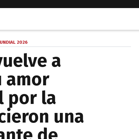
UNDIAL 2026
uelve a
u amor
 por la
icieron una
ante de