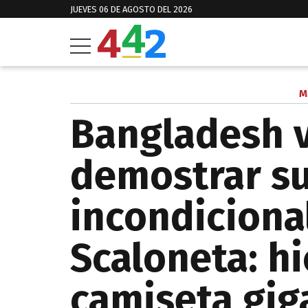
JUEVES 06 DE AGOSTO DEL 2026
M
Bangladesh v
demostrar s
incondicional
Scaloneta: h
camiseta gig