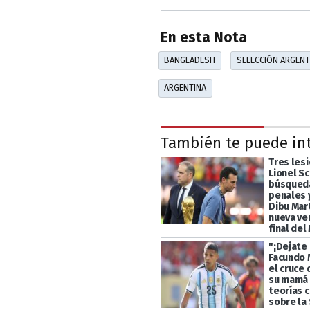
En esta Nota
BANGLADESH
SELECCIÓN ARGENT
ARGENTINA
También te puede in
Tres les
Lionel Sc
búsqueda
penales y
Dibu Mart
nueva ve
final del
"¡Dejate 
Facundo 
el cruce 
su mamá 
teorías 
sobre la