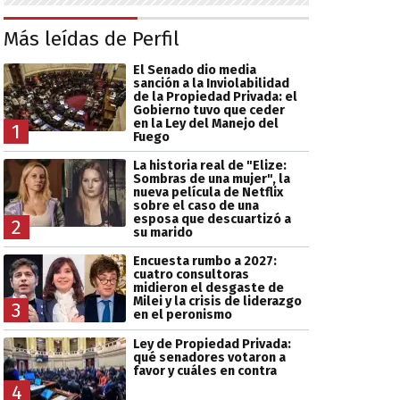
Más leídas de Perfil
El Senado dio media
sanción a la Inviolabilidad
de la Propiedad Privada: el
Gobierno tuvo que ceder
en la Ley del Manejo del
1
Fuego
La historia real de "Elize:
Sombras de una mujer", la
nueva película de Netflix
sobre el caso de una
esposa que descuartizó a
2
su marido
Encuesta rumbo a 2027:
cuatro consultoras
midieron el desgaste de
Milei y la crisis de liderazgo
3
en el peronismo
Ley de Propiedad Privada:
qué senadores votaron a
favor y cuáles en contra
4