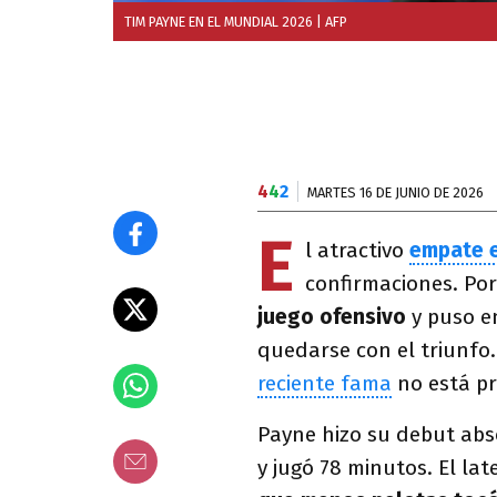
TIM PAYNE EN EL MUNDIAL 2026
| AFP
4
4
2
MARTES 16 DE JUNIO DE 2026
E
l atractivo
empate e
confirmaciones. Po
juego ofensivo
y puso e
quedarse con el triunfo.
reciente fama
no está pr
Payne hizo su debut abs
y jugó 78 minutos. El la