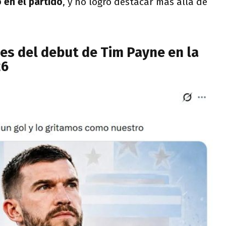
 en el partido
, y no logró destacar más allá de
s del debut de Tim Payne en la
26