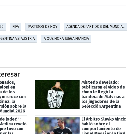
26
FIFA
PARTIDOS DE HOY
AGENDA DE PARTIDOS DEL MUNDIAL
GENTINA VS AUSTRIA
A QUE HORA JUEGA FRANCIA
teresar
ionados,
Misterio develado:
aloni en
publicaron el video de
 de los
cómo le llegó la
 un cruce con
bandera de Malvinas a
ínez: la
los jugadores de la
rsión sobre la
Selección Argentina
 Mundial 2026
de joder!":
El árbitro Slavko Vincic
Medina reveló
habló sobre el
que tuvo con
comportamiento de
por las
Lionel Messi en la final