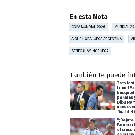
En esta Nota
COPA MUNDIAL 2026
MUNDIAL 20
A QUE HORA JUEGA ARGENTINA
AR
SENEGAL VS NORUEGA
También te puede in
Tres les
Lionel Sc
búsqueda
penales y
Dibu Mart
nueva ve
final del
"¡Dejate 
Facundo 
el cruce 
su mamá 