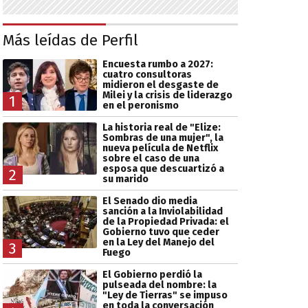
Más leídas de Perfil
Encuesta rumbo a 2027:
cuatro consultoras
midieron el desgaste de
Milei y la crisis de liderazgo
1
en el peronismo
La historia real de "Elize:
Sombras de una mujer", la
nueva película de Netflix
sobre el caso de una
esposa que descuartizó a
2
su marido
El Senado dio media
sanción a la Inviolabilidad
de la Propiedad Privada: el
Gobierno tuvo que ceder
en la Ley del Manejo del
3
Fuego
El Gobierno perdió la
pulseada del nombre: la
"Ley de Tierras" se impuso
en toda la conversación