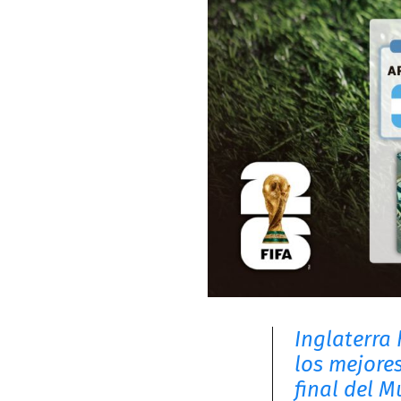
Inglaterra 
los mejore
final del 