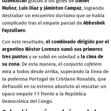
Uzbekistán
gracias a los goles de
Daniel
Muñoz
,
Luis Díaz y Jáminton Campaz
, logrando
destrabar un encuentro durísimo que se había
complicado tras el empate parcial de
Abbosbek
Fayzullaev
.
Con este resultado,
el combinado dirigido por el
argentino Néstor Lorenzo sumó sus primeros
tres puntos
y se subió en soledad a
la cima de
su zona
. De esta manera, el conjunto
cafetero
mira a todos desde arriba, superando la línea de
la poderosa Portugal de Cristiano Ronaldo, que
defraudó en su estreno absoluto al rescatar un
opaco empate 1-1 frente a la República
Democrática del Congo.