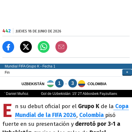
4
4
2
JUEVES 18 DE JUNIO DE 2026
E
n su debut oficial por el
Grupo K
de la
Copa
Mundial de la FIFA 2026
,
Colombia
pisó
fuerte en su presentación y
derrotó por 3-1 a