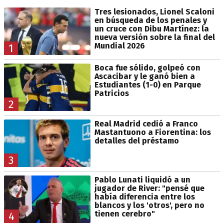
Tres lesionados, Lionel Scaloni
en búsqueda de los penales y
un cruce con Dibu Martínez: la
nueva versión sobre la final del
Mundial 2026
1
Boca fue sólido, golpeó con
Ascacibar y le ganó bien a
Estudiantes (1-0) en Parque
Patricios
2
Real Madrid cedió a Franco
Mastantuono a Fiorentina: los
detalles del préstamo
3
Pablo Lunati liquidó a un
jugador de River: "pensé que
había diferencia entre los
blancos y los 'otros', pero no
tienen cerebro"
4