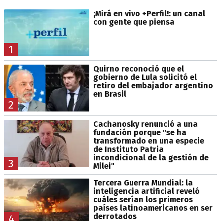
¡Mirá en vivo +Perfil!: un canal
con gente que piensa
1
Quirno reconoció que el
gobierno de Lula solicitó el
retiro del embajador argentino
en Brasil
2
Cachanosky renunció a una
fundación porque "se ha
transformado en una especie
de Instituto Patria
incondicional de la gestión de
3
Milei"
Tercera Guerra Mundial: la
inteligencia artificial reveló
cuáles serían los primeros
países latinoamericanos en ser
derrotados
4