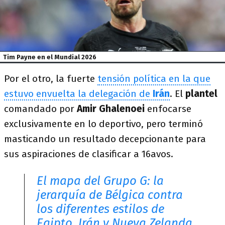
Tim Payne en el Mundial 2026
Por el otro, la fuerte
tensión política en la que
estuvo envuelta la delegación de
Irán
. El
plantel
comandado por
Amir Ghalenoei
enfocarse
exclusivamente en lo deportivo, pero terminó
masticando un resultado decepcionante para
sus aspiraciones de clasificar a 16avos.
El mapa del Grupo G: la
jerarquía de Bélgica contra
los diferentes estilos de
Egipto, Irán y Nueva Zelanda