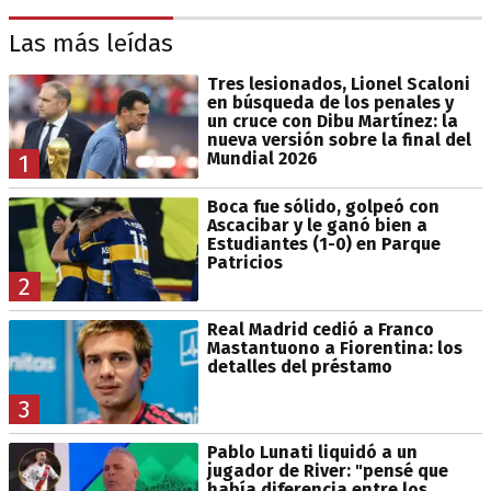
Las más leídas
Tres lesionados, Lionel Scaloni
en búsqueda de los penales y
un cruce con Dibu Martínez: la
nueva versión sobre la final del
Mundial 2026
1
Boca fue sólido, golpeó con
Ascacibar y le ganó bien a
Estudiantes (1-0) en Parque
Patricios
2
Real Madrid cedió a Franco
Mastantuono a Fiorentina: los
detalles del préstamo
3
Pablo Lunati liquidó a un
jugador de River: "pensé que
había diferencia entre los