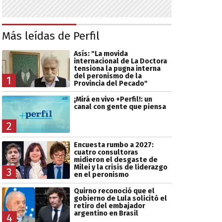
Más leídas de Perfil
Asís: "La movida
internacional de La Doctora
tensiona la pugna interna
del peronismo de la
1
Provincia del Pecado"
¡Mirá en vivo +Perfil!: un
canal con gente que piensa
2
Encuesta rumbo a 2027:
cuatro consultoras
midieron el desgaste de
Milei y la crisis de liderazgo
3
en el peronismo
Quirno reconoció que el
gobierno de Lula solicitó el
retiro del embajador
argentino en Brasil
4