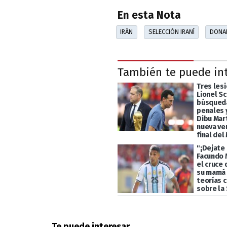
En esta Nota
IRÁN
SELECCIÓN IRANÍ
DONA
También te puede in
Tres les
Lionel Sc
búsqueda
penales y
Dibu Mart
nueva ve
final del
"¡Dejate 
Facundo 
el cruce 
su mamá 
teorías 
sobre la